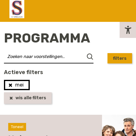
actueel
PROGRAMMA
filters
Actieve filters
mei
wis alle filters
Toneel