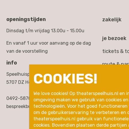
openingstijden
zakelijk
Dinsdag t/m vrijdag 13.00u - 15.00u
je bezoek
En vanaf 1 uur voor aanvang op de dag
tickets & 
van de voorstelling
info
route & pa
COOKIES!
Speelhuisplein 2,
toegankelij
5707 DZ Helmond
rondleidin
We love cookies! Op theaterspeelhuis.nl en i
0492-587000
omgeving maken we gebruik van cookies en 
inleidingen
technologieën. Voor het goed functioneren
bespreekbureau@theaterspeelhuis.nl
om de gebruikerservaring te verbeteren en 
in de buurt
theaterspeelhuis.nl gebruik van functionele
cookies. Bovendien plaatsen derde partijen 