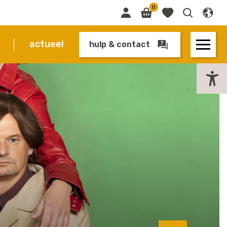
0
actueel
hulp & contact