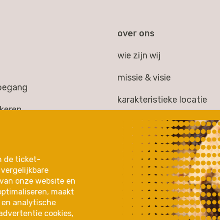
over ons
wie zijn wij
missie & visie
toegang
karakteristieke locatie
rkeren
huisgezelschap
kheid
jaarverslag 2025
gen
n de ticket-
partners & samenwerkin
vergelijkbare
 & extra's
 van onze website en
optimaliseren, maakt
 en analytische
advertentie cookies,