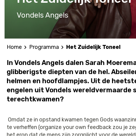
Vondels Angels
Home
Programma
Het Zuidelijk Toneel
In Vondels Angels dalen Sarah Moerem
glibberigste diepten van de hel. Abseil
helmen en hoofdlampjes. Uit de heetst
engelen uit Vondels wereldvermaarde st
terechtkwamen?
Omdat ze in opstand kwamen tegen Gods waanzinn
te verheffen (organize your own feedback zou je zegg
het erop dat de mens zijn zorgplicht voor de werel