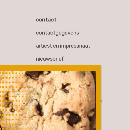
contact
contactgegevens
artiest en impresariaat
nieuwsbrief
overig
werken bij
gen
partners & samenwerkingen