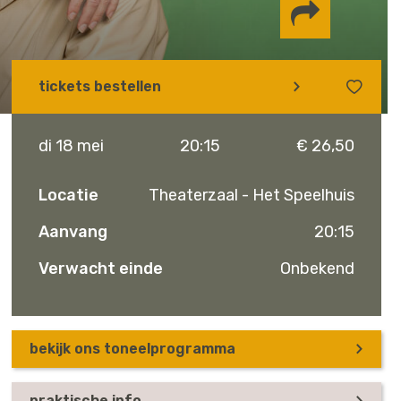
Delen via
tickets bestellen
Facebook
Whatsapp
Instagram
di 18 mei
20:15
€ 26,50
Locatie
Theaterzaal - Het Speelhuis
Aanvang
20:15
Verwacht einde
Onbekend
bekijk ons toneelprogramma
praktische info