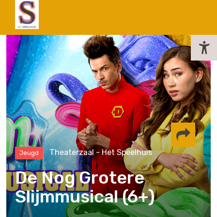
actueel
Theaterzaal - Het Speelhuis
Jeugd
Delen via
De Nog Grotere
Slijmmusical (6+)
Facebook
Whatsapp
Instagram