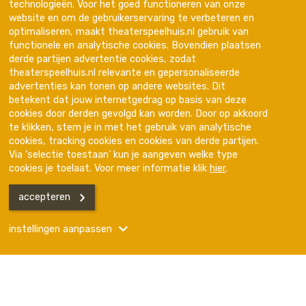
technologieën. Voor het goed functioneren van onze
website en om de gebruikerservaring te verbeteren en
optimaliseren, maakt theaterspeelhuis.nl gebruik van
functionele en analytische cookies. Bovendien plaatsen
derde partijen advertentie cookies, zodat
theaterspeelhuis.nl relevante en gepersonaliseerde
advertenties kan tonen op andere websites. Dit
Trotse partner van
betekent dat jouw internetgedrag op basis van deze
cookies door derden gevolgd kan worden. Door op akkoord
te klikken, stem je in met het gebruik van analytische
cookies, tracking cookies en cookies van derde partijen.
Via ‘selectie toestaan’ kun je aangeven welke type
cookies je toelaat. Voor meer informatie klik
hier
.
accepteren
Disclaimer
Privacyverklaring
Kleine lettertjes
instellingen aanpassen
Programma
Hulp & Contact
Menu
Handelsnaam is Het Speelhuis
KVK nummer is 17272669 BTW nr is NL001600291B01.
Functionele en geanonimiseerde Analytische
Het Speelhuis in onderdeel van de Gemeente Helmond
Website door
The Cre8ion.Lab
Analytische en advertising
Lees meer hierover in onze privacyverklaring.