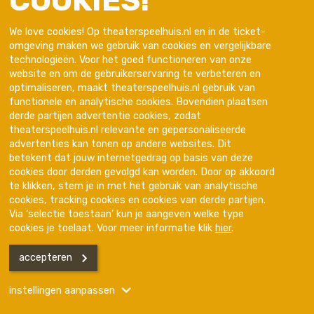
COOKIES!
We love cookies! Op theaterspeelhuis.nl en in de ticket-
omgeving maken we gebruik van cookies en vergelijkbare
technologieën. Voor het goed functioneren van onze
website en om de gebruikerservaring te verbeteren en
optimaliseren, maakt theaterspeelhuis.nl gebruik van
functionele en analytische cookies. Bovendien plaatsen
derde partijen advertentie cookies, zodat
theaterspeelhuis.nl relevante en gepersonaliseerde
advertenties kan tonen op andere websites. Dit
Trotse partner van
betekent dat jouw internetgedrag op basis van deze
cookies door derden gevolgd kan worden. Door op akkoord
te klikken, stem je in met het gebruik van analytische
cookies, tracking cookies en cookies van derde partijen.
Via ‘selectie toestaan’ kun je aangeven welke type
cookies je toelaat. Voor meer informatie klik
hier
.
accepteren
Disclaimer
Privacyverklaring
Kleine lettertjes
instellingen aanpassen
Programma
Hulp & Contact
Menu
Handelsnaam is Het Speelhuis
KVK nummer is 17272669 BTW nr is NL001600291B01.