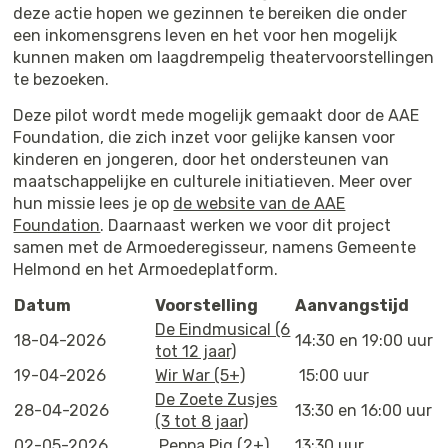
deze actie hopen we gezinnen te bereiken die onder
een inkomensgrens leven en het voor hen mogelijk
kunnen maken om laagdrempelig theatervoorstellingen
te bezoeken.
Deze pilot wordt mede mogelijk gemaakt door de AAE
Foundation, die zich inzet voor gelijke kansen voor
kinderen en jongeren, door het ondersteunen van
maatschappelijke en culturele initiatieven. Meer over
hun missie lees je op
de website van de AAE
Foundation
. Daarnaast werken we voor dit project
samen met de Armoederegisseur, namens Gemeente
Helmond en het Armoedeplatform.
Datum
Voorstelling
Aanvangstijd
De Eindmusical (6
18-04-2026
14:30 en 19:00 uur
tot 12 jaar)
19-04-2026
Wir War (5+)
15:00 uur
De Zoete Zusjes
28-04-2026
13:30 en 16:00 uur
(3 tot 8 jaar)
02-05-2026
Peppa Pig (2+)
13:30 uur