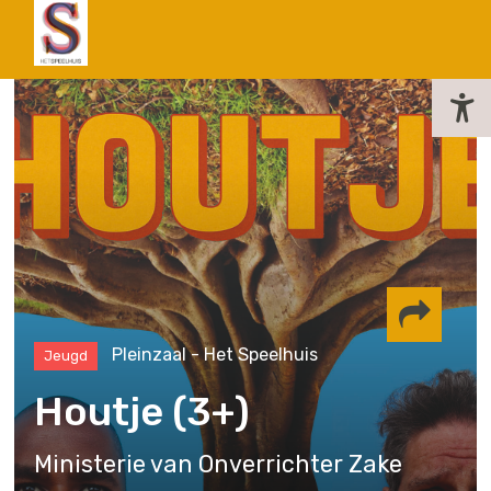
actueel
Pleinzaal - Het Speelhuis
Jeugd
Delen via
Houtje (3+)
Facebook
Whatsapp
Instagram
Ministerie van Onverrichter Zake