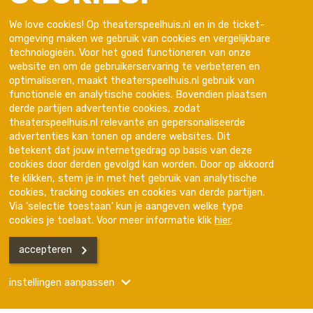
We love cookies! Op theaterspeelhuis.nl en in de ticket-
omgeving maken we gebruik van cookies en vergelijkbare
technologieën. Voor het goed functioneren van onze
website en om de gebruikerservaring te verbeteren en
optimaliseren, maakt theaterspeelhuis.nl gebruik van
functionele en analytische cookies. Bovendien plaatsen
derde partijen advertentie cookies, zodat
theaterspeelhuis.nl relevante en gepersonaliseerde
advertenties kan tonen op andere websites. Dit
Trotse partner van
betekent dat jouw internetgedrag op basis van deze
cookies door derden gevolgd kan worden. Door op akkoord
te klikken, stem je in met het gebruik van analytische
cookies, tracking cookies en cookies van derde partijen.
Via ‘selectie toestaan’ kun je aangeven welke type
cookies je toelaat. Voor meer informatie klik
hier
.
accepteren
Disclaimer
Privacyverklaring
Kleine lettertjes
instellingen aanpassen
Programma
Hulp & Contact
Menu
Handelsnaam is Het Speelhuis
KVK nummer is 17272669 BTW nr is NL001600291B01.
Functionele en geanonimiseerde Analytische
Het Speelhuis in onderdeel van de Gemeente Helmond