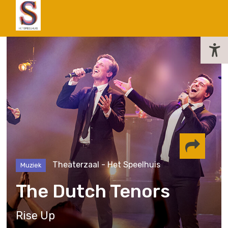
actueel
Theaterzaal - Het Speelhuis
Muziek
Delen via
The Dutch Tenors
Facebook
Whatsapp
Instagram
Rise Up