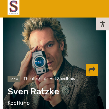
actueel
Theaterzaal - Het Speelhuis
Show
Delen via
Sven Ratzke
Facebook
Whatsapp
Instagram
Kopfkino