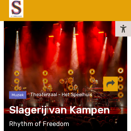
actueel
Theaterzaal - Het Speelhuis
Muziek
Delen via
Slagerij van Kampen
Facebook
Whatsapp
Instagram
Rhythm of Freedom