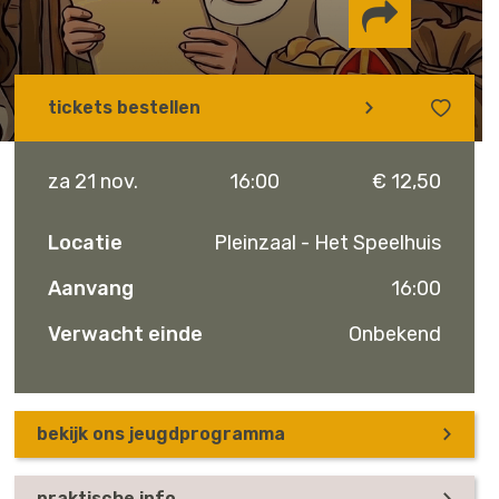
Delen via
tickets bestellen
Facebook
Whatsapp
Instagram
za 21 nov.
16:00
€ 12,50
Locatie
Pleinzaal - Het Speelhuis
Aanvang
16:00
Verwacht einde
Onbekend
bekijk ons jeugdprogramma
praktische info