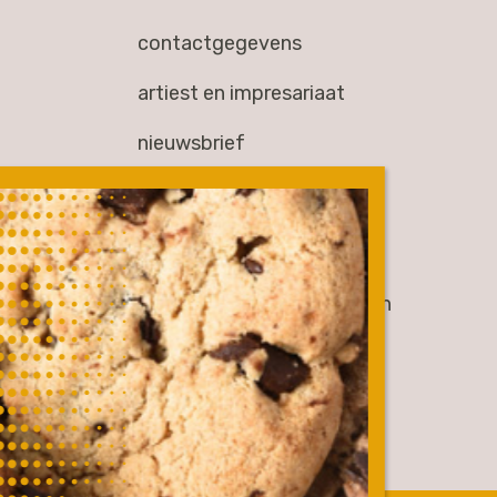
contactgegevens
artiest en impresariaat
nieuwsbrief
overig
werken bij
gen
partners & samenwerkingen