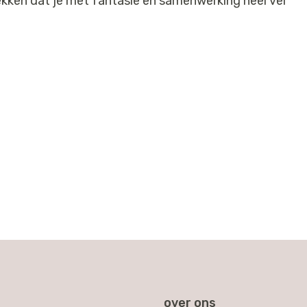
ekken dat je met fantasie en samenwerking heel ver
over ons