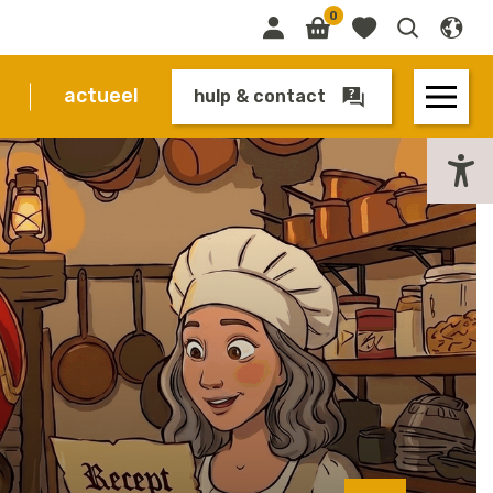
0
actueel
hulp & contact