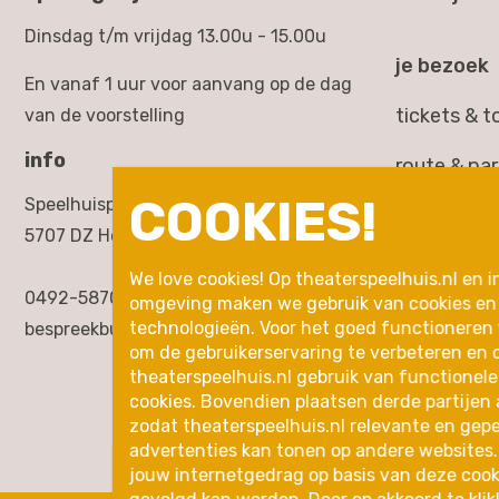
Dinsdag t/m vrijdag 13.00u - 15.00u
je bezoek
En vanaf 1 uur voor aanvang op de dag
tickets & 
van de voorstelling
info
route & pa
COOKIES!
Speelhuisplein 2,
toegankelij
5707 DZ Helmond
rondleidin
We love cookies! Op theaterspeelhuis.nl en i
0492-587000
omgeving maken we gebruik van cookies en 
inleidingen
technologieën. Voor het goed functioneren
bespreekbureau@theaterspeelhuis.nl
om de gebruikerservaring te verbeteren en 
in de buurt
theaterspeelhuis.nl gebruik van functionele
cookies. Bovendien plaatsen derde partijen 
zodat theaterspeelhuis.nl relevante en gep
advertenties kan tonen op andere websites.
jouw internetgedrag op basis van deze cook