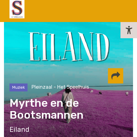
actueel
Pleinzaal - Het Speelhuis
Muziek
Delen via
Myrthe en de
Bootsmannen
Facebook
Whatsapp
Instagram
Eiland