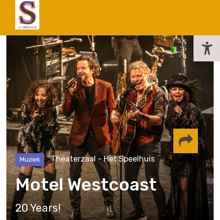
actueel
Theaterzaal - Het Speelhuis
Muziek
Delen via
Motel Westcoast
Facebook
Whatsapp
Instagram
20 Years!