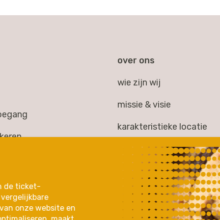
over ons
wie zijn wij
missie & visie
toegang
karakteristieke locatie
rkeren
huisgezelschap
kheid
jaarverslag 2025
gen
n de ticket-
partners & samenwerkin
vergelijkbare
 & extra's
 van onze website en
optimaliseren, maakt