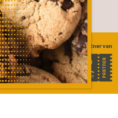
Trotse partner van
Website door
The Cre8ion.Lab