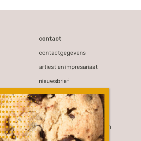
contact
contactgegevens
artiest en impresariaat
nieuwsbrief
overig
werken bij
gen
partners & samenwerkingen