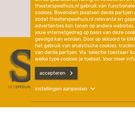
in de buurt
theaterspeelhuis.nl gebruik van functionele
cookies. Bovendien plaatsen derde partijen 
zodat theaterspeelhuis.nl relevante en gep
advertenties kan tonen op andere websites.
jouw internetgedrag op basis van deze cook
gevolgd kan worden. Door op akkoord te klik
het gebruik van analytische cookies, tracki
van derde partijen. Via ‘selectie toestaan’ 
welke type cookies je toelaat. Voor meer inf
accepteren
instellingen aanpassen
Functionele en
geanonimiseerde Analytische
Disclaimer
Privacyverklaring
Kleine lettertjes
Analytische en advertising
Handelsnaam is Het Speelhuis
KVK nummer is 17272669 BTW nr is NL001600291B01.
Lees meer hierover in onze privacyverklaring.
Het Speelhuis in onderdeel van de Gemeente Helmond