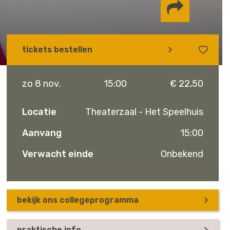
Delen via
tickets bestellen
Facebook
Whatsapp
Instagram
zo 8 nov.
15:00
€ 22,50
Locatie
Theaterzaal - Het Speelhuis
Aanvang
15:00
Verwacht einde
Onbekend
bekijk ons collegeprogramma
praktische info