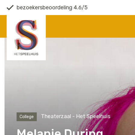
bezoekersbeoordeling 4.6/5
Theaterzaal - Het Speelhuis
College
Melanie During