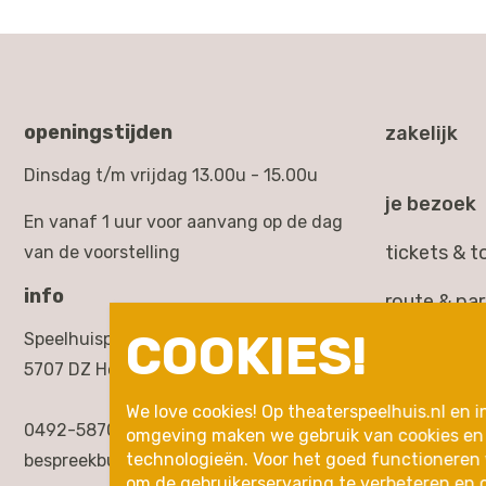
openingstijden
zakelijk
Dinsdag t/m vrijdag 13.00u - 15.00u
je bezoek
En vanaf 1 uur voor aanvang op de dag
tickets & 
van de voorstelling
info
route & pa
COOKIES!
Speelhuisplein 2,
toegankelij
5707 DZ Helmond
rondleidin
We love cookies! Op theaterspeelhuis.nl en i
0492-587000
omgeving maken we gebruik van cookies en 
inleidingen
technologieën. Voor het goed functioneren
bespreekbureau@theaterspeelhuis.nl
om de gebruikerservaring te verbeteren en 