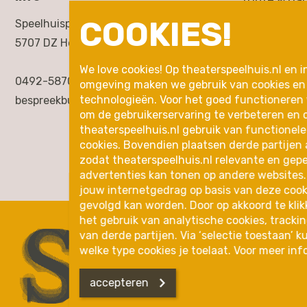
route & pa
COOKIES!
Speelhuisplein 2,
toegankelij
5707 DZ Helmond
rondleidin
We love cookies! Op theaterspeelhuis.nl en i
0492-587000
omgeving maken we gebruik van cookies en 
inleidingen
technologieën. Voor het goed functioneren
bespreekbureau@theaterspeelhuis.nl
om de gebruikerservaring te verbeteren en 
in de buurt
theaterspeelhuis.nl gebruik van functionele
cookies. Bovendien plaatsen derde partijen 
zodat theaterspeelhuis.nl relevante en gep
advertenties kan tonen op andere websites.
jouw internetgedrag op basis van deze cook
gevolgd kan worden. Door op akkoord te klik
het gebruik van analytische cookies, tracki
van derde partijen. Via ‘selectie toestaan’ 
welke type cookies je toelaat. Voor meer inf
accepteren