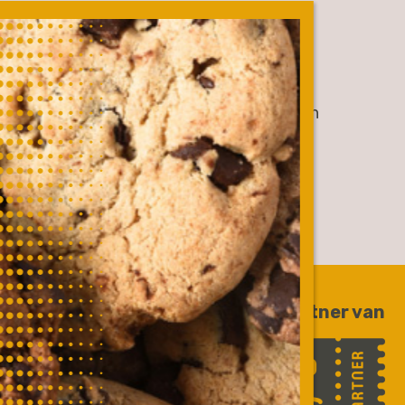
overig
werken bij
gen
partners & samenwerkingen
Trotse partner van