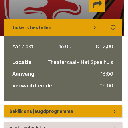
Delen via
tickets bestellen
Facebook
Whatsapp
Instagram
za 17 okt.
16:00
€ 12,00
Locatie
Theaterzaal - Het Speelhuis
Aanvang
16:00
Verwacht einde
06:00
bekijk ons jeugdprogramma
praktische info