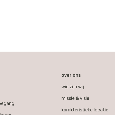
over ons
wie zijn wij
missie & visie
toegang
karakteristieke locatie