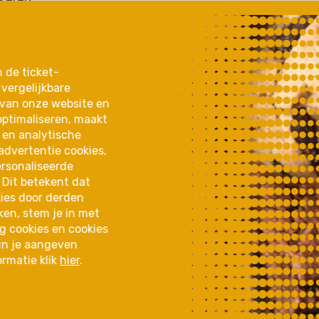
rkeren
huisgezelschap
kheid
jaarverslag 2025
gen
n de ticket-
partners & samenwerkin
vergelijkbare
 & extra's
 van onze website en
optimaliseren, maakt
 en analytische
advertentie cookies,
ersonaliseerde
 Dit betekent dat
ies door derden
ken, stem je in met
ng cookies en cookies
kun je aangeven
ormatie klik
hier
.