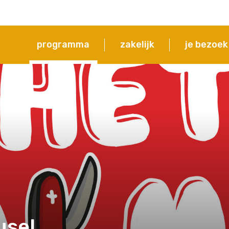
programma
zakelijk
je bezoek
usel