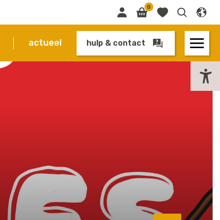
0
actueel
hulp & contact