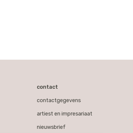
contact
contactgegevens
artiest en impresariaat
nieuwsbrief