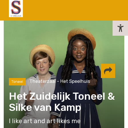
actueel
Theaterzaal - Het Speelhuis
Toneel
Delen via
Het Zuidelijk Toneel &
Silke van Kamp
Facebook
Whatsapp
Instagram
I like art and art likes me