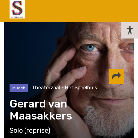
actueel
Theaterzaal - Het Speelhuis
Muziek
Delen via
Gerard van
Maasakkers
Facebook
Whatsapp
Instagram
Solo (reprise)