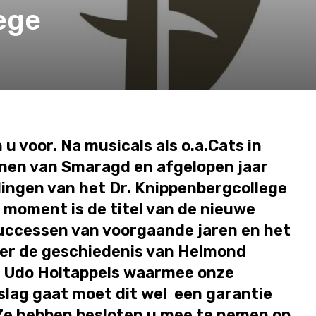
ege
 voor. Na musicals als o.a.Cats in
anen van Smaragd en afgelopen jaar
rlingen van het Dr. Knippenbergcollege
t moment is de titel van de nieuwe
successen van voorgaande jaren en het
over de geschiedenis van Helmond
en Udo Holtappels waarmee onze
lag gaat moet dit wel een garantie
. Ze hebben besloten u mee te nemen op