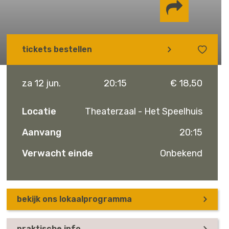
Delen via
tickets bestellen
Facebook
Whatsapp
Instagram
za 12 jun.
20:15
€ 18,50
Locatie
Theaterzaal - Het Speelhuis
Aanvang
20:15
Verwacht einde
Onbekend
bekijk ons lokaalprogramma
praktische info