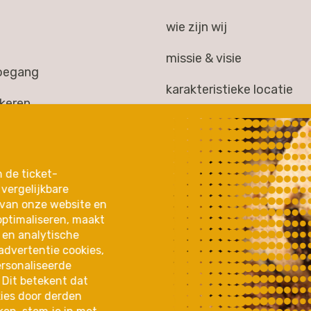
wie zijn wij
missie & visie
toegang
karakteristieke locatie
rkeren
huisgezelschap
kheid
jaarverslag 2025
gen
n de ticket-
partners & samenwerkin
vergelijkbare
 & extra's
 van onze website en
optimaliseren, maakt
 en analytische
advertentie cookies,
ersonaliseerde
 Dit betekent dat
ies door derden