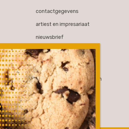
contactgegevens
artiest en impresariaat
nieuwsbrief
overig
werken bij
gen
partners & samenwerkingen