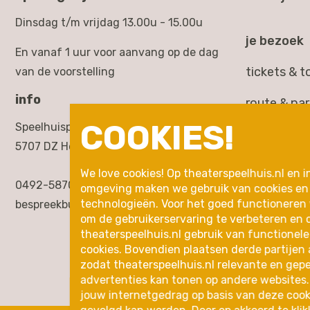
Dinsdag t/m vrijdag 13.00u - 15.00u
je bezoek
En vanaf 1 uur voor aanvang op de dag
tickets & 
van de voorstelling
info
route & pa
COOKIES!
Speelhuisplein 2,
toegankelij
5707 DZ Helmond
rondleidin
We love cookies! Op theaterspeelhuis.nl en i
0492-587000
omgeving maken we gebruik van cookies en 
inleidingen
technologieën. Voor het goed functioneren
bespreekbureau@theaterspeelhuis.nl
om de gebruikerservaring te verbeteren en 
in de buurt
theaterspeelhuis.nl gebruik van functionele
cookies. Bovendien plaatsen derde partijen 
zodat theaterspeelhuis.nl relevante en gep
advertenties kan tonen op andere websites.
jouw internetgedrag op basis van deze cook