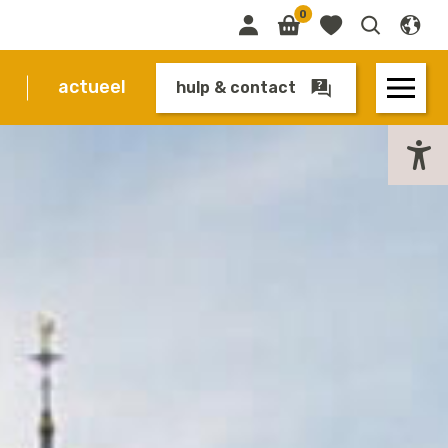
0
actueel
hulp & contact